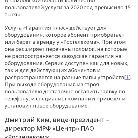
В Тамбовской области количество
пользователей услуги за 2020 год превысило 15
С
тысяч.
Е
Услуга «Гарантия плюс» действует для
оборудования, которое абонент приобретает
И
или берет в аренду у «Ростелекома». При этом
Т
она расширяет перечень поломок, на которые
К
не распространяется заводская гарантия на
оборудование. Сервис доступен как для новых,
так и для действующих абонентов и
У
распространяется на разные типы устройств
[1]
.
При выходе оборудования из строя
Х
пользователю достаточно оставить заявку по
телефону, и специалист компании привезет и
М
установит новое оборудование.
Ч
Н
Дмитрий Ким, вице-президент –
Я
директор МРФ «Центр» ПАО
«Ростелеком»: