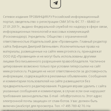
Сетевое издание ПРОВИНЦИЯ.РУ Российский информационный
портал, свидетельство о регистрации СМИ ЭЛ № ФС 77 – 68463 от
27.01.2017г., выдано Федеральной службой по надзору в сфере связи,
информационных технологий и массовых коммуникаций
(Роскомнадзор). Учредитель: Общество с ограниченной
ответственностью Издательский дом «Провинция». Главный редактор
сайта Лифанцев Дмитрий Евгеньевич. Исключительные права на
материалы, размещенные на сайте www.province.ru, принадлежат
ООО ИД «Провинция» и не могут быть использованы другими
лицами без письменного разрешения правообладателя. Частичное
цитирование возможно только при условии гиперссылки на сайт
www.province.ru. Редакция не несет ответственности за достоверность
информации, содержащейся в рекламных объявлениях. Сообщения
и комментарии пользователей на сайте размещаются без
предварительного редактирования. Редакция вправе удалить с сайта
указанные сообщения и комментарии, в случае если они нарушают
требования законодательства. E-mail - info@province.ru. Этот адрес
электронной почты защищен от спам-ботов. У вас должен быть
включен JavaScript для просмотра. Tел. +7 495 789 42 70. На
информационном ресурсе применяются рекомендательные