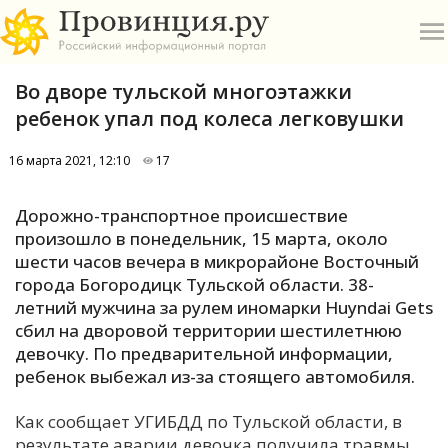
Во дворе тульской многоэтажки
ребенок упал под колеса легковушки
16 марта 2021, 12:10
17
О
Дорожно-транспортное происшествие
произошло в понедельник, 15 марта, около
А
шести часов вечера в микрорайоне Восточный
города Богородицк Тульской области. 38-
П
летний мужчина за рулем иномарки Huyndai Gets
Б
сбил на дворовой территории шестилетнюю
девочку. По предварительной информации,
В
ребенок выбежал из-за стоящего автомобиля.
Р
Как сообщает УГИБДД по Тульской области, в
результате аварии девочка получила травмы.