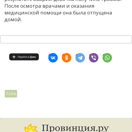
После осмотра врачами и оказания
С
медицинской помощи она была отпущена
Е
домой.
И
Т
К
У
Х
ТУЛА
М
Ч
Н
Я