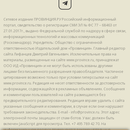
Сетевое издание ПРОВИНЦИЯ.РУ Российский информационный
портал, свидетельство о регистрации СМИ ЭЛ № ФС 77 – 68463 от
27.01.2017г., выдано Федеральной службой по надзору в сфере связи,
информационных технологий и массовых коммуникаций
(Роскомнадзор). Учредитель: Общество с ограниченной
ответственностью Издательский дом «Провинция». Главный редактор
сайта Лифанцев Дмитрий Евгеньевич. Исключительные права на
материалы, размещенные на сайте www.province.ru, принадлежат
ООО ИД «Провинция» и не могут быть использованы другими
лицами без письменного разрешения правообладателя. Частичное
цитирование возможно только при условии гиперссылки на сайт
www.province.ru. Редакция не несет ответственности за достоверность
информации, содержащейся в рекламных объявлениях. Сообщения
и комментарии пользователей на сайте размещаются без
предварительного редактирования. Редакция вправе удалить с сайта
указанные сообщения и комментарии, в случае если они нарушают
требования законодательства. E-mail - info@province.ru. Этот адрес
электронной почты защищен от спам-ботов. У вас должен быть
включен JavaScript для просмотра. Tел. +7 495 789 42 70. На
информационном ресурсе применяются рекомендательные