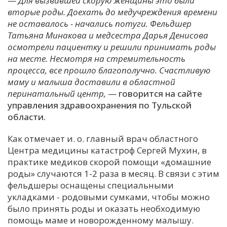
—
Для вызвавшей скорую женщины это были
вторые роды. Доехать до медучреждения времени
С
не оставалось - начались потуги. Фельдшер
Е
Татьяна Минакова и медсестра Дарья Денисова
осмотрели пациентку и решили принимать роды
И
на месте. Несмотря на стремительность
процесса, все прошло благополучно. Счастливую
Т
маму и малыша доставили в областной
К
перинатальный центр,
—
говорится на сайте
управления здравоохранения по Тульской
области.
У
Как отмечает и. о. главный врач областного
Х
Центра медицины катастроф Сергей Мухин, в
практике медиков скорой помощи «домашние
М
роды» случаются 1-2 раза в месяц. В связи с этим
Ч
фельдшеры оснащены специальными
Н
укладками - родовыми сумками, чтобы можно
Я
было принять роды и оказать необходимую
помощь маме и новорожденному малышу.