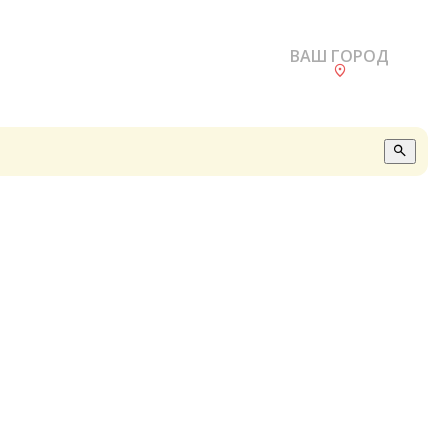
ВАШ ГОРОД
О
А
П
Б
В
Р
С
Е