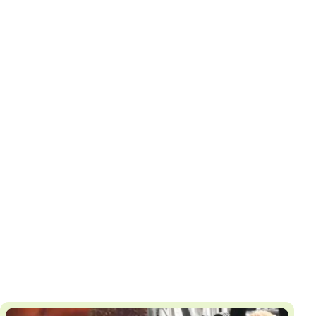
И
Т
К
У
Х
М
Ч
Н
Я