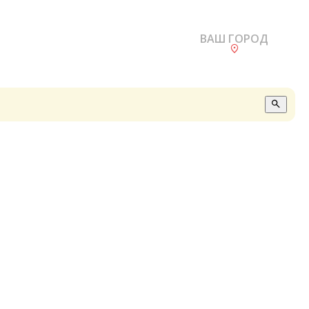
ВАШ ГОРОД
О
А
П
Б
В
Р
С
Е