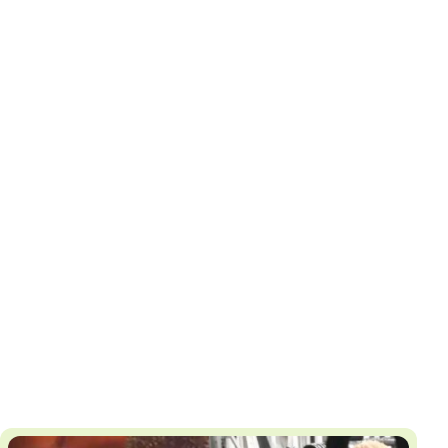
И
Т
К
У
Х
М
Ч
Н
Я