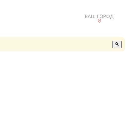
ВАШ ГОРОД
О
А
П
Б
В
Р
С
Е