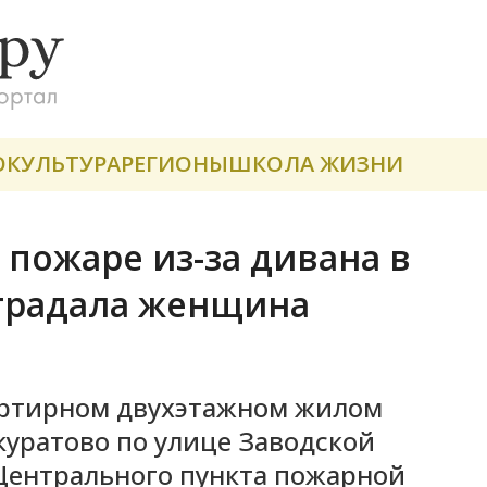
О
КУЛЬТУРА
РЕГИОНЫ
ШКОЛА ЖИЗНИ
 пожаре из-за дивана в
традала женщина
артирном двухэтажном жилом
Скуратово по улице Заводской
 Центрального пункта пожарной