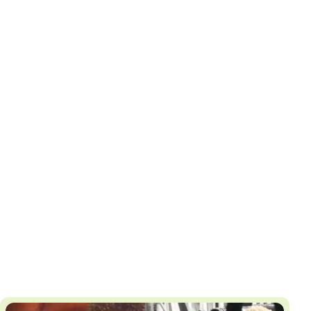
И
Т
К
У
Х
М
Ч
Н
Я