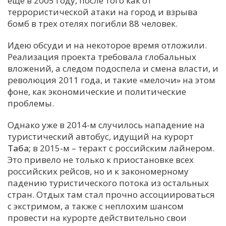
еще в 2005 году, после того как от
террористической атаки на город и взрыва
С
бомб в трех отелях погибли 88 человек.
Е
Идею обсуди и на некоторое время отложили.
Реализация проекта требовала глобальных
И
вложений, а следом подоспела и смена власти, и
Т
революция 2011 года, и такие «мелочи» на этом
К
фоне, как экономические и политические
проблемы.
У
Однако уже в 2014-м случилось нападение на
туристический автобус, идущий на курорт
Таба;
в 2015-м – теракт с российским лайнером.
Х
Это привело не только к приостановке всех
М
российских рейсов, но и к закономерному
Ч
падению туристического потока из остальных
Н
стран. Отдых там стал прочно ассоциироваться
Я
с экстримом, а также с неплохим шансом
провести на курорте действительно свои