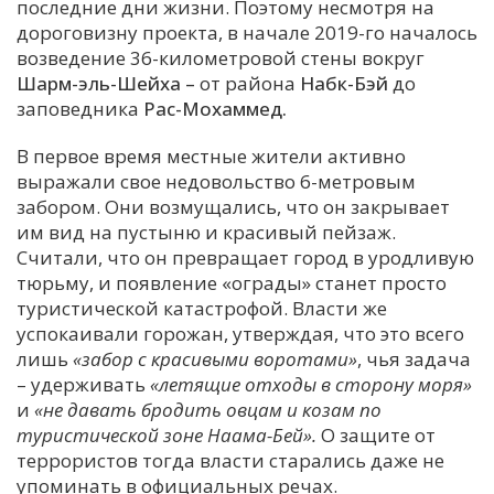
последние дни жизни. Поэтому несмотря на
дороговизну проекта, в начале 2019-го началось
возведение 36-километровой стены вокруг
Шарм-эль-Шейха –
от района
Набк-Бэй
до
заповедника
Рас-Мохаммед.
В первое время местные жители активно
выражали свое недовольство 6-метровым
забором. Они возмущались, что он закрывает
им вид на пустыню и красивый пейзаж.
Считали, что он превращает город в уродливую
тюрьму, и появление «ограды» станет просто
туристической катастрофой. Власти же
успокаивали горожан, утверждая, что это всего
лишь
«забор с красивыми воротами»
, чья задача
– удерживать
«летящие отходы в сторону моря»
и
«не давать бродить овцам и козам по
туристической зоне Наама-Бей».
О защите от
террористов тогда власти старались даже не
упоминать в официальных речах.