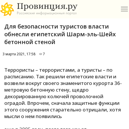
Для безопасности туристов власти
обнесли египетский Шарм-эль-Шейх
бетонной стеной
3 марта 2021, 17:58
7
О
Террористы – террористами, а туристы – по
А
расписанию. Так решили египетские власти и
возвели вокруг своего знаменитого курорта 36-
П
метровую бетонную стену, щедро
Б
декорированную колючей проволочной
оградой. Впрочем, сначала защитные функции
В
этого сооружения старательно отрицали, хотя
Р
мысли о нем появились