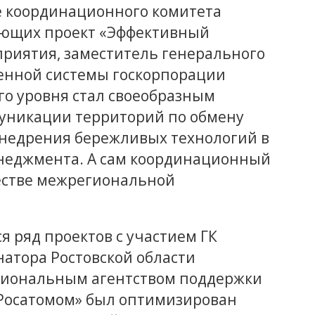
е координационного комитета
ующих проект «Эффективный
приятия, заместитель генерального
енной системы госкорпорации
ого уровня стал своеобразным
уникации территорий по обмену
недрения бережливых технологий в
енеджмента. А сам координационный
естве межрегиональной
я ряд проектов с участием ГК
атора Ростовской области
региональным агентством поддержки
«Росатомом» был оптимизирован