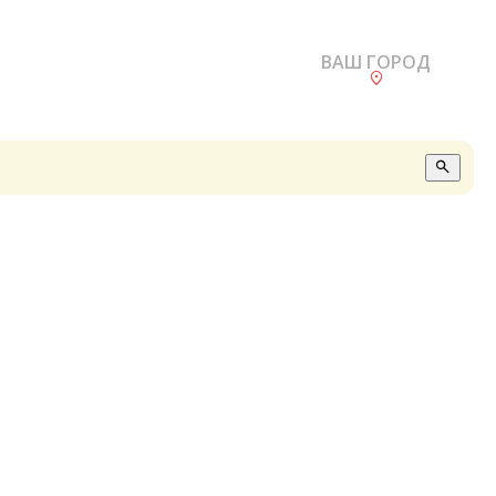
ВАШ ГОРОД
О
А
П
Б
В
Р
С
Е