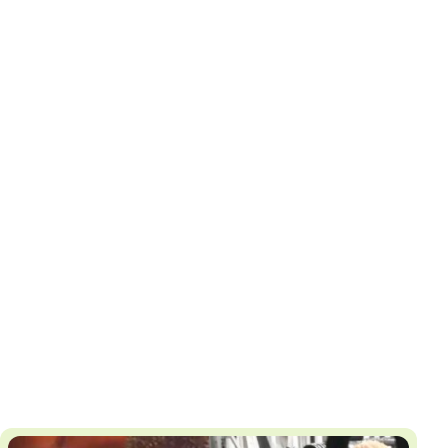
И
Т
К
У
Х
М
Ч
Н
Я