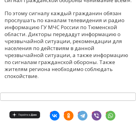
сигнал гражданской обороны «Внимание всем!».
С
По этому сигналу каждый гражданин обязан
Е
прослушать по каналам телевидения и радио
информацию ГУ МЧС России по Тюменской
области. Дикторы передадут информацию о
И
чрезвычайной ситуации, рекомендации для
Т
населения по действиям в данной
К
чрезвычайной ситуации, а также информацию
по сигналам гражданской обороны. Также
жителям региона необходимо соблюдать
У
спокойствие.
Х
М
Ч
Н
Я