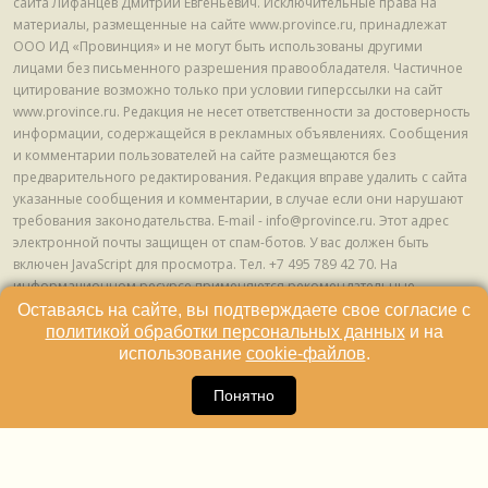
сайта Лифанцев Дмитрий Евгеньевич. Исключительные права на
материалы, размещенные на сайте www.province.ru, принадлежат
ООО ИД «Провинция» и не могут быть использованы другими
лицами без письменного разрешения правообладателя. Частичное
цитирование возможно только при условии гиперссылки на сайт
www.province.ru. Редакция не несет ответственности за достоверность
информации, содержащейся в рекламных объявлениях. Сообщения
и комментарии пользователей на сайте размещаются без
предварительного редактирования. Редакция вправе удалить с сайта
указанные сообщения и комментарии, в случае если они нарушают
требования законодательства. E-mail - info@province.ru. Этот адрес
электронной почты защищен от спам-ботов. У вас должен быть
включен JavaScript для просмотра. Tел. +7 495 789 42 70. На
информационном ресурсе применяются рекомендательные
технологии (информационные технологии предоставления
Оставаясь на сайте, вы подтверждаете свое согласие с
информации на основе сбора, систематизации и анализа сведений,
политикой обработки персональных данных
и на
относящихся к предпочтениям пользователей сети "Интернет",
использование
cookie-файлов
.
находящихся на территории Российской Федерации) © ООО ИД
16
«Провинция», 2013 - 2024г.
Понятно