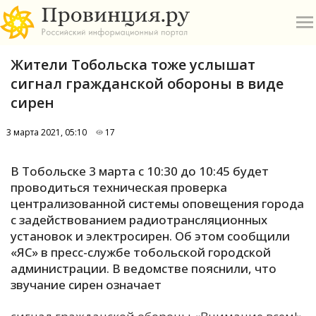
Жители Тобольска тоже услышат
сигнал гражданской обороны в виде
сирен
3 марта 2021, 05:10
17
О
В Тобольске 3 марта с 10:30 до 10:45 будет
А
проводиться техническая проверка
централизованной системы оповещения города
П
с задействованием радиотрансляционных
Б
установок и электросирен. Об этом сообщили
«ЯС» в пресс-службе тобольской городской
В
администрации. В ведомстве пояснили, что
Р
звучание сирен означает