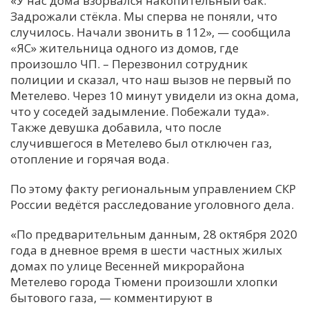
«У нас дома взорвался накопительный бак.
Задрожали стёкла. Мы сперва не поняли, что
С
случилось. Начали звонить в 112», — сообщила
Е
«ЯС» жительница одного из домов, где
произошло ЧП. – Перезвонил сотрудник
И
полиции и сказал, что наш вызов не первый по
Метелево. Через 10 минут увидели из окна дома,
Т
что у соседей задымление. Побежали туда».
К
Также девушка добавила, что после
случившегося в Метелево был отключен газ,
отопление и горячая вода.
У
По этому факту региональным управлением СКР
Х
России ведётся расследование уголовного дела.
М
«По предварительным данным, 28 октября 2020
Ч
года в дневное время в шести частных жилых
Н
домах по улице Весенней микрорайона
Я
Метелево города Тюмени произошли хлопки
бытового газа, — комментируют в