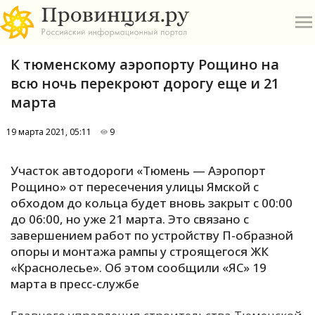
К тюменскому аэропорту Рощино на
всю ночь перекроют дорогу еще и 21
марта
19 марта 2021, 05:11
9
О
Участок автодороги «Тюмень — Аэропорт
А
Рощино» от пересечения улицы Ямской с
обходом до кольца будет вновь закрыт с 00:00
П
до 06:00, но уже 21 марта. Это связано с
Б
завершением работ по устройству П-образной
опоры и монтажа рампы у строящегося ЖК
В
«Краснолесье». Об этом сообщили «ЯС» 19
Р
марта в пресс-службе