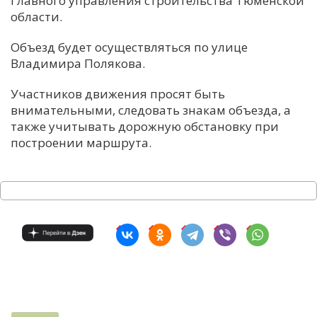
Главного управления строительства Тюменской
области.
С
Е
Объезд будет осуществляться по улице
Владимира Полякова.
И
Участников движения просят быть
Т
внимательными, следовать знакам объезда, а
К
также учитывать дорожную обстановку при
построении маршрута.
У
Х
М
Ч
Н
Я