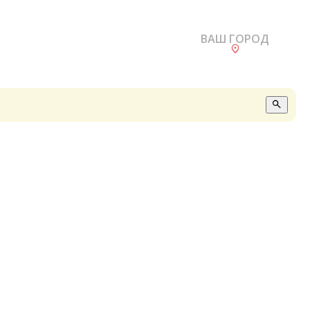
ВАШ ГОРОД
О
А
П
Б
В
Р
С
Е