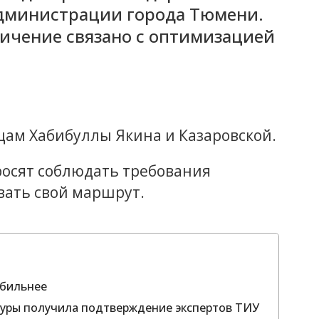
администрации города Тюмени.
ничение связано с оптимизацией
цам Хабибуллы Якина и Казаровской.
росят соблюдать требования
вать свой маршрут.
обильнее
Туры получила подтверждение экспертов ТИУ