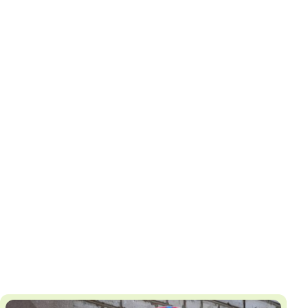
И
Т
К
У
Х
М
Ч
Н
Я