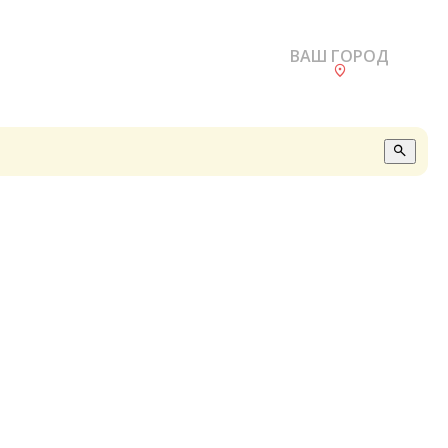
ВАШ ГОРОД
О
А
П
Б
В
Р
С
Е