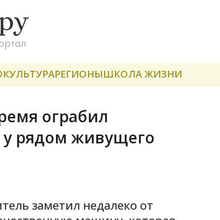
О
КУЛЬТУРА
РЕГИОНЫ
ШКОЛА ЖИЗНИ
ремя ограбил
о у рядом живущего
тель заметил недалеко от