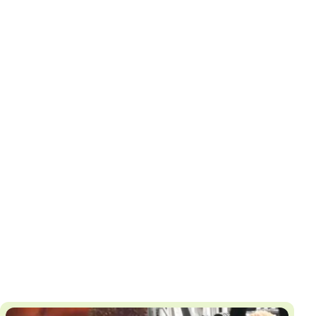
И
Т
К
У
Х
М
Ч
Н
Я