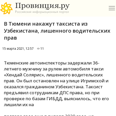
В Тюмени накажут таксиста из
Узбекистана, лишенного водительских
прав
15 марта 2021, 12:57
11
О
Тюменские автоинспекторы задержали 36-
А
летнего мужчину за рулем автомобиля такси
«Хендай Солярис», лишенного водительских
П
прав. Он был остановлен на улице Игримской и
Б
оказался гражданином Узбекистана. Таксист
предъявил сотрудникам ДПС права, но при
В
проверке по базам ГИБДД, выяснилось, что его
Р
лишили их на