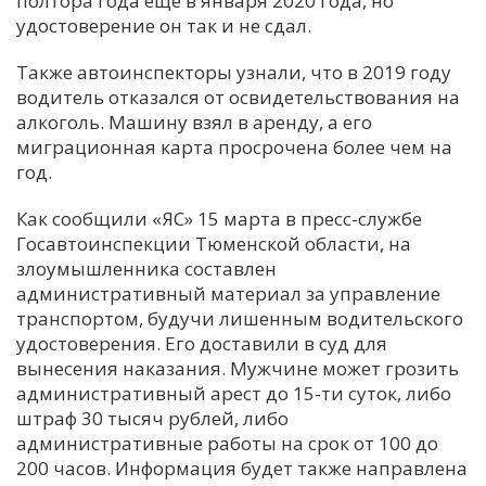
полтора года еще в января 2020 года, но
удостоверение он так и не сдал.
С
Е
Также автоинспекторы узнали, что в 2019 году
водитель отказался от освидетельствования на
алкоголь. Машину взял в аренду, а его
И
миграционная карта просрочена более чем на
Т
год.
К
Как сообщили «ЯС» 15 марта в пресс-службе
Госавтоинспекции Тюменской области, на
У
злоумышленника составлен
административный материал за управление
транспортом, будучи лишенным водительского
Х
удостоверения. Его доставили в суд для
М
вынесения наказания. Мужчине может грозить
Ч
административный арест до 15-ти суток, либо
Н
штраф 30 тысяч рублей, либо
Я
административные работы на срок от 100 до
200 часов. Информация будет также направлена