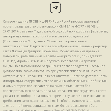
Сетевое издание ПРОВИНЦИЯ.РУ Российский информационный
портал, свидетельство о регистрации СМИ ЭЛ № ФС 77 – 68463 от
27.01.2017г., выдано Федеральной службой по надзору в сфере связи,
информационных технологий и массовых коммуникаций
(Роскомнадзор). Учредитель: Общество с ограниченной
ответственностью Издательский дом «Провинция». Главный редактор
сайта Лифанцев Дмитрий Евгеньевич. Исключительные права на
материалы, размещенные на сайте www.province.ru, принадлежат
ООО ИД «Провинция» и не могут быть использованы другими
лицами без письменного разрешения правообладателя. Частичное
цитирование возможно только при условии гиперссылки на сайт
www.province.ru. Редакция не несет ответственности за достоверность
информации, содержащейся в рекламных объявлениях. Сообщения
и комментарии пользователей на сайте размещаются без
предварительного редактирования. Редакция вправе удалить с сайта
указанные сообщения и комментарии, в случае если они нарушают
требования законодательства. E-mail - info@province.ru. Этот адрес
электронной почты защищен от спам-ботов. У вас должен быть
включен JavaScript для просмотра. Tел. +7 495 789 42 70. На