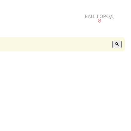
ВАШ ГОРОД
О
А
П
Б
В
Р
С
Е