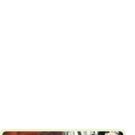
И
Т
К
У
Х
М
Ч
Н
Я