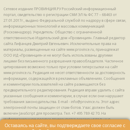
Сетевое издание ПРОВИНЦИЯ.РУ Российский информационный
портал, свидетельство о регистрации СМИ ЭЛ № ФС 77 – 68463 от
27.01.2017г., выдано Федеральной службой по надзору в сфере связи,
информационных технологий и массовых коммуникаций
(Роскомнадзор). Учредитель: Общество с ограниченной
ответственностью Издательский дом «Провинция». Главный редактор
сайта Лифанцев Дмитрий Евгеньевич. Исключительные права на
материалы, размещенные на сайте www.province.ru, принадлежат
ООО ИД «Провинция» и не могут быть использованы другими
лицами без письменного разрешения правообладателя. Частичное
цитирование возможно только при условии гиперссылки на сайт
www.province.ru. Редакция не несет ответственности за достоверность
информации, содержащейся в рекламных объявлениях. Сообщения
и комментарии пользователей на сайте размещаются без
предварительного редактирования. Редакция вправе удалить с сайта
указанные сообщения и комментарии, в случае если они нарушают
требования законодательства. E-mail - info@province.ru. Этот адрес
электронной почты защищен от спам-ботов. У вас должен быть
включен JavaScript для просмотра. Tел. +7 495 789 42 70. На
информационном ресурсе применяются рекомендательные
технологии (информационные технологии предоставления
Оставаясь на сайте, вы подтверждаете свое согласие с