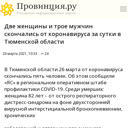
Две женщины и трое мужчин
скончались от коронавируса за сутки в
Тюменской области
26 марта 2021, 10:33
24
О
В Тюменской области 26 марта от коронавируса
А
скончались пять человек. Об этом сообщили
«ЯС» в региональном оперативном штабе
П
профилактики COVID-19. Среди умерших:
Б
женщина 82 лет – от острого респираторного
дистресс-синдрома на фоне двухсторонней
В
вирусной интерстициальной бронхопневмонии,
Р
хронических