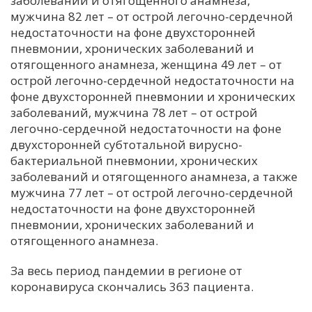
заболеваний и отягощенного анамнеза,
мужчина 82 лет – от острой легочно-сердечной
С
недостаточности на фоне двухсторонней
Е
пневмонии, хронических заболеваний и
отягощенного анамнеза, женщина 49 лет – от
И
острой легочно-сердечной недостаточности на
фоне двухсторонней пневмонии и хронических
Т
заболеваний, мужчина 78 лет – от острой
К
легочно-сердечной недостаточности на фоне
двухсторонней субтотальной вирусно-
бактериальной пневмонии, хронических
У
заболеваний и отягощенного анамнеза, а также
мужчина 77 лет – от острой легочно-сердечной
Х
недостаточности на фоне двухсторонней
пневмонии, хронических заболеваний и
М
отягощенного анамнеза.
Ч
Н
За весь период пандемии в регионе от
Я
коронавируса скончались 363 пациента.