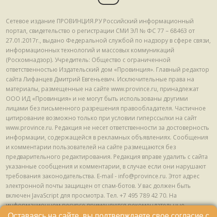
Сетевое издание ПРОВИНЦИЯ.РУ Российский информационный
портал, свидетельство о регистрации СМИ ЭЛ № ФС 77 – 68463 от
27.01.2017г., выдано Федеральной службой по надзору в сфере связи,
информационных технологий и массовых коммуникаций
(Роскомнадзор). Учредитель: Общество с ограниченной
ответственностью Издательский дом «Провинция». Главный редактор
сайта Лифанцев Дмитрий Евгеньевич. Исключительные права на
материалы, размещенные на сайте www.province.ru, принадлежат
ООО ИД «Провинция» и не могут быть использованы другими
лицами без письменного разрешения правообладателя. Частичное
цитирование возможно только при условии гиперссылки на сайт
www.province.ru. Редакция не несет ответственности за достоверность
информации, содержащейся в рекламных объявлениях. Сообщения
и комментарии пользователей на сайте размещаются без
предварительного редактирования. Редакция вправе удалить с сайта
указанные сообщения и комментарии, в случае если они нарушают
требования законодательства. E-mail - info@province.ru. Этот адрес
электронной почты защищен от спам-ботов. У вас должен быть
включен JavaScript для просмотра. Tел. +7 495 789 42 70. На
информационном ресурсе применяются рекомендательные
технологии (информационные технологии предоставления
Оставаясь на сайте, вы подтверждаете свое согласие с