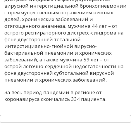
вирусной интерстициальной бронхопневмонии
С
с преимущественным поражением нижних
Е
долей, хронических заболеваний и
отягощенного анамнеза, мужчина 44 лет – от
острого респираторного дистресс-синдрома на
И
фоне двусторонней тотальной
Т
интерстициально-гнойной вирусно-
К
бактериальной пневмонии и хронических
заболеваний, а также мужчина 59 лет – от
острой легочно-сердечной недостаточности на
У
фоне двусторонней субтотальной вирусной
пневмонии и хронических заболеваний.
Х
За весь период пандемии в регионе от
М
коронавируса скончались 334 пациента.
Ч
Н
Я