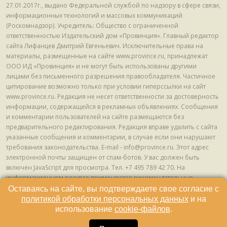
27.01.2017г., выдано Федеральной службой по надзору в сфере связи,
информационных технологий и массовых коммуникаций
(Роскомнадзор). Учредитель: Общество с ограниченной
ответственностью Издательский дом «Провинция». Главный редактор
сайта Лифанцев Дмитрий Евгеньевич. Исключительные права на
материалы, размещенные на сайте www.province.ru, принадлежат
ООО ИД «Провинция» и не могут быть использованы другими
лицами без письменного разрешения правообладателя. Частичное
цитирование возможно только при условии гиперссылки на сайт
www.province.ru. Редакция не несет ответственности за достоверность
информации, содержащейся в рекламных объявлениях. Сообщения
и комментарии пользователей на сайте размещаются без
предварительного редактирования. Редакция вправе удалить с сайта
указанные сообщения и комментарии, в случае если они нарушают
требования законодательства. E-mail - info@province.ru. Этот адрес
электронной почты защищен от спам-ботов. У вас должен быть
включен JavaScript для просмотра. Tел. +7 495 789 42 70. На
информационном ресурсе применяются рекомендательные
технологии (информационные технологии предоставления
Оставаясь на сайте, вы подтверждаете свое согласие с
информации на основе сбора, систематизации и анализа сведений,
политикой обработки персональных данных
и на
относящихся к предпочтениям пользователей сети "Интернет",
использование
cookie-файлов
.
находящихся на территории Российской Федерации) © ООО ИД