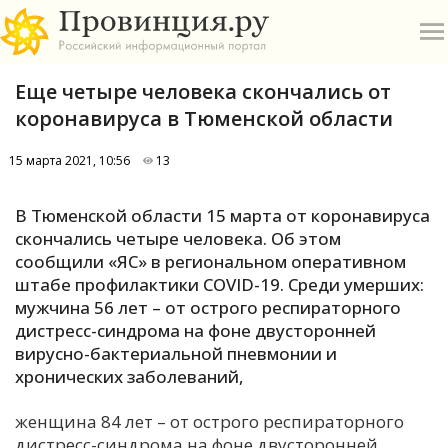
Еще четыре человека скончались от
коронавируса в Тюменской области
15 марта 2021, 10:56
13
О
В Тюменской области 15 марта от коронавируса
скончались четыре человека. Об этом
А
сообщили «ЯС» в региональном оперативном
штабе профилактики COVID-19. Среди умерших:
П
мужчина 56 лет – от острого респираторного
Б
дистресс-синдрома на фоне двусторонней
вирусно-бактериальной пневмонии и
В
хронических заболеваний,
Р
женщина 84 лет – от острого респираторного
дистресс-синдрома на фоне двусторонней