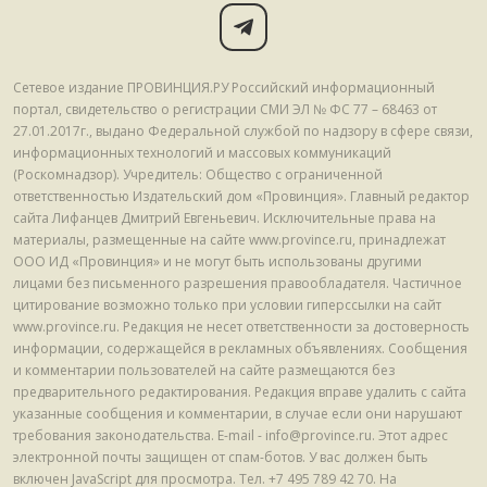
Сетевое издание ПРОВИНЦИЯ.РУ Российский информационный
портал, свидетельство о регистрации СМИ ЭЛ № ФС 77 – 68463 от
27.01.2017г., выдано Федеральной службой по надзору в сфере связи,
информационных технологий и массовых коммуникаций
(Роскомнадзор). Учредитель: Общество с ограниченной
ответственностью Издательский дом «Провинция». Главный редактор
сайта Лифанцев Дмитрий Евгеньевич. Исключительные права на
материалы, размещенные на сайте www.province.ru, принадлежат
ООО ИД «Провинция» и не могут быть использованы другими
лицами без письменного разрешения правообладателя. Частичное
цитирование возможно только при условии гиперссылки на сайт
www.province.ru. Редакция не несет ответственности за достоверность
информации, содержащейся в рекламных объявлениях. Сообщения
и комментарии пользователей на сайте размещаются без
предварительного редактирования. Редакция вправе удалить с сайта
указанные сообщения и комментарии, в случае если они нарушают
требования законодательства. E-mail - info@province.ru. Этот адрес
электронной почты защищен от спам-ботов. У вас должен быть
включен JavaScript для просмотра. Tел. +7 495 789 42 70. На