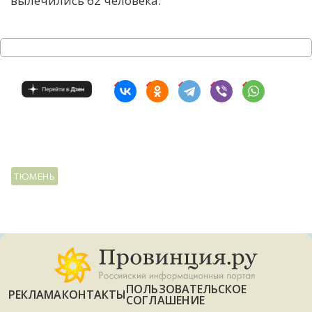
вылечились 62 человека.
С
Е
И
Т
К
У
ТЮМЕНЬ
Х
М
Ч
Н
Я
ПОЛЬЗОВАТЕЛЬСКОЕ
РЕКЛАМА
КОНТАКТЫ
СОГЛАШЕНИЕ