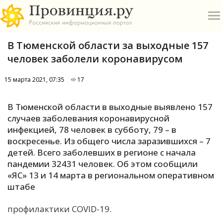
В Тюменской области за выходные 157
человек заболели коронавирусом
15 марта 2021, 07:35
17
О
В Тюменской области в выходные выявлено 157
случаев заболевания коронавирусной
А
инфекцией, 78 человек в субботу, 79 – в
воскресенье. Из общего числа заразившихся – 7
П
детей. Всего заболевших в регионе с начала
Б
пандемии 32431 человек. Об этом сообщили
«ЯС» 13 и 14 марта в региональном оперативном
В
штабе
Р
профилактики COVID-19.