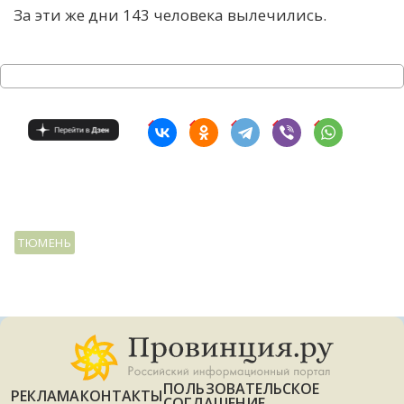
За эти же дни 143 человека вылечились.
С
Е
И
Т
К
У
ТЮМЕНЬ
Х
М
Ч
Н
Я
ПОЛЬЗОВАТЕЛЬСКОЕ
РЕКЛАМА
КОНТАКТЫ
СОГЛАШЕНИЕ