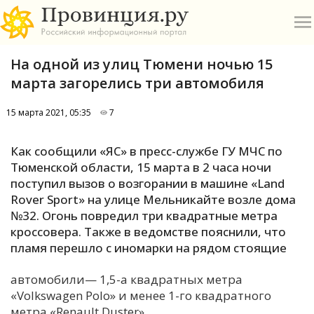
На одной из улиц Тюмени ночью 15
марта загорелись три автомобиля
15 марта 2021, 05:35
7
О
Как сообщили «ЯС» в пресс-службе ГУ МЧС по
Тюменской области, 15 марта в 2 часа ночи
А
поступил вызов о возгорании в машине «Land
Rover Sport» на улице Мельникайте возле дома
П
№32. Огонь повредил три квадратные метра
Б
кроссовера. Также в ведомстве пояснили, что
пламя перешло с иномарки на рядом стоящие
В
автомобили— 1,5-а квадратных метра
Р
«Volkswagen Polo» и менее 1-го квадратного
метра «Renault Duster».