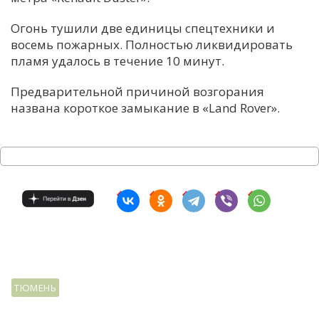
С
Огонь тушили две единицы спецтехники и
Е
восемь пожарных. Полностью ликвидировать
пламя удалось в течение 10 минут.
И
Предварительной причиной возгорания
Т
названа короткое замыкание в «Land Rover».
К
У
Х
М
Ч
Н
ТЮМЕНЬ
Я