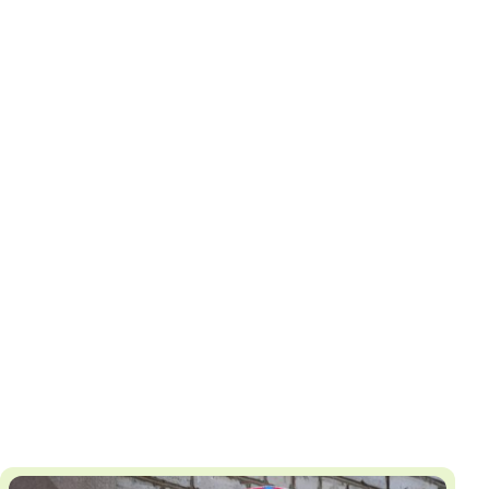
И
Т
К
У
Х
М
Ч
Н
Я