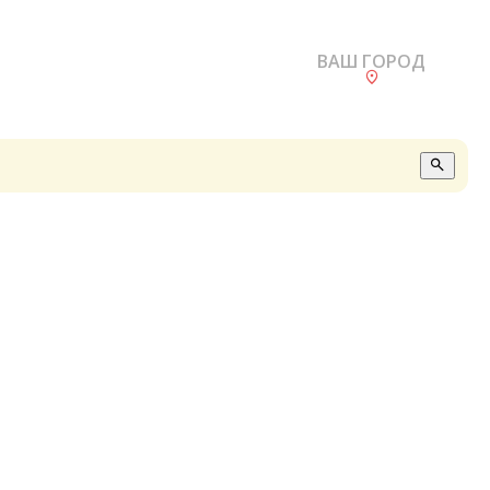
ВАШ ГОРОД
О
А
П
Б
В
Р
С
Е