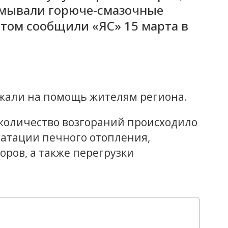
смывали горюче-смазочные
этом сообщили «ЯС» 15 марта в
зжали на помощь жителям региона.
 количество возгораний происходило
уатации печного отопления,
ров, а также перегрузки