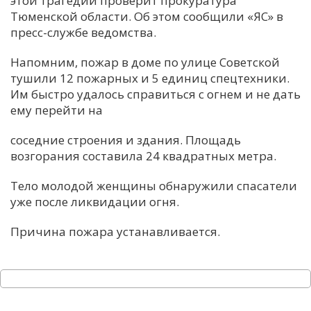
этой трагедии проверит прокуратура
Тюменской области. Об этом сообщили «ЯС» в
С
пресс-службе ведомства.
Е
Напомним, пожар в доме по улице Советской
тушили 12 пожарных и 5 единиц спецтехники.
И
Им быстро удалось справиться с огнем и не дать
Т
ему перейти на
К
соседние строения и здания. Площадь
возгорания составила 24 квадратных метра.
У
Тело молодой женщины обнаружили спасатели
уже после ликвидации огня.
Х
М
Причина пожара устанавливается.
Ч
Н
Я