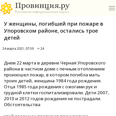
У женщины, погибшей при пожаре в
Упоровском районе, остались трое
детей
24 марта 2021, 07:59
24
О
Днем 22 марта в деревне Черная Упоровского
А
района в частном доме с печным отоплением
произошел пожар, в котором погибла мать
П
троих детей, женщина 1984 года рождения.
Б
Отца 1985 года рождения с ожогами рук и
грудной клетки госпитализировали. Дети 2007,
В
2010 и 2012 годов рождения не пострадали.
Р
Обстоятельства