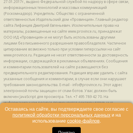
27.01.2017г., выдано Федеральной службой по надзору в сфере связи,
информационных технологий и массовых коммуникаций
(Роскомнадзор). Учредитель: Общество с ограниченной
ответственностью Издательский дом «Провинция». Главный редактор
сайта Лифанцев Дмитрий Евгеньевич. Исключительные права на
материалы, размещенные на сайте www.province.ru, принадлежат
ООО ИД «Провинция» и не могут быть использованы другими
лицами без письменного разрешения правообладателя. Частичное
цитирование возможно только при условии гиперссылки на сайт
www.province.ru. Редакция не несет ответственности за достоверность
информации, содержащейся в рекламных объявлениях. Сообщения
и комментарии пользователей на сайте размещаются без
предварительного редактирования. Редакция вправе удалить с сайта
указанные сообщения и комментарии, в случае если они нарушают
требования законодательства. E-mail - info@province.ru. Этот адрес
электронной почты защищен от спам-ботов. У вас должен быть
включен JavaScript для просмотра. Tел. +7 495 789 42 70. На
информационном ресурсе применяются рекомендательные
технологии (информационные технологии предоставления
Оставаясь на сайте, вы подтверждаете свое согласие с
информации на основе сбора, систематизации и анализа сведений,
политикой обработки персональных данных
и на
относящихся к предпочтениям пользователей сети "Интернет",
использование
cookie-файлов
.
находящихся на территории Российской Федерации) © ООО ИД
«Провинция», 2013 - 2024г.
Понятно