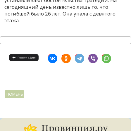
устанавливают обстоятельства трагедии. На
сегодняшний день известно лишь то, что
С
погибшей было 26 лет. Она упала с девятого
Е
этажа.
И
Т
К
У
Х
ТЮМЕНЬ
М
Ч
Н
Я