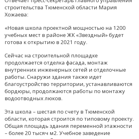
Отвечает пресс-секретарь главного управления
строительства Тюменской области Мария
С
Хожаева:
Е
«Новая школа проектной мощностью на 1200
учебных мест в районе ЖК «Звездный» будет
И
готова к открытию в 2021 году.
Т
К
Сейчас на строительной площадке
продолжается отделка фасада, монтаж
внутренних инженерных сетей и отделочные
У
работы. Снаружи здания также идет
благоустройство территории, устанавливаются
бордюры, продолжаются работы по монтажу
Х
водоотводных люков.
М
Ч
Эта школа – шестая по счету в Тюменской
области, которая строится по типовому проекту.
Н
Общая площадь здания переменной этажности
Я
– более 20 тысяч м2. Учебное заведение