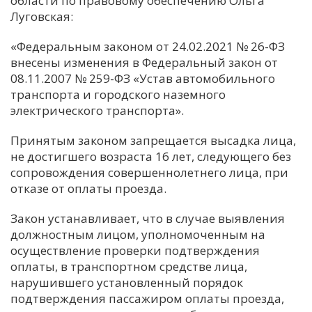
области по правовому обеспечению Ольга
Луговская:
С
Е
«Федеральным законом от 24.02.2021 № 26-ФЗ
внесены изменения в Федеральный закон от
08.11.2007 № 259-ФЗ «Устав автомобильного
И
транспорта и городского наземного
Т
электрического транспорта».
К
Принятым законом запрещается высадка лица,
не достигшего возраста 16 лет, следующего без
У
сопровождения совершеннолетнего лица, при
отказе от оплаты проезда.
Х
Закон устанавливает, что в случае выявления
М
должностным лицом, уполномоченным на
Ч
осуществление проверки подтверждения
оплаты, в транспортном средстве лица,
Н
нарушившего установленный порядок
Я
подтверждения пассажиром оплаты проезда,