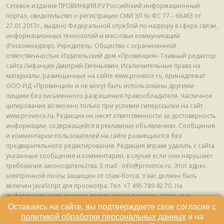
Сетевое издание ПРОВИНЦИЯ.РУ Российский информационный
портал, свидетельство о регистрации СМИ ЭЛ № ФС 77 – 68463 от
27.01.2017г., выдано Федеральной службой по надзору в сфере связи,
информационных технологий и массовых коммуникаций
(Роскомнадзор). Учредитель: Общество с ограниченной
ответственностью Издательский дом «Провинция». Главный редактор
сайта Лифанцев Дмитрий Евгеньевич. Исключительные права на
материалы, размещенные на сайте www.province.ru, принадлежат
ООО ИД «Провинция» и не могут быть использованы другими
лицами без письменного разрешения правообладателя. Частичное
цитирование возможно только при условии гиперссылки на сайт
www.province.ru. Редакция не несет ответственности за достоверность
информации, содержащейся в рекламных объявлениях. Сообщения
и комментарии пользователей на сайте размещаются без
предварительного редактирования. Редакция вправе удалить с сайта
указанные сообщения и комментарии, в случае если они нарушают
требования законодательства. E-mail - info@province.ru. Этот адрес
электронной почты защищен от спам-ботов. У вас должен быть
включен JavaScript для просмотра. Tел. +7 495 789 42 70. На
информационном ресурсе применяются рекомендательные
технологии (информационные технологии предоставления
Оставаясь на сайте, вы подтверждаете свое согласие с
информации на основе сбора, систематизации и анализа сведений,
политикой обработки персональных данных
и на