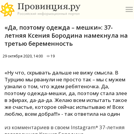
«Да, поэтому одежда – мешки»: 37-
летняя Ксения Бородина намекнула на
третью беременность
29 октября 2020, 14:00
19
О
«Ну что, скрывать дальше не вижу смысла. В
А
Турцию мы рванули не просто так – мы с мужем
узнали о том, что ждем ребятеночка. Да,
П
поэтому одежда-мешки, да, поэтому стала злее
Б
в эфирах, да-да-да. Желаю всем испытать такое
же счастье, которое сейчас испытываю я! Всех
В
люблю, всем добра!!!» - так ответила на один
Р
из комментариев в своем Instagram* 37-летняя