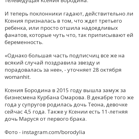
телеведущая Ксения Бородина.
С
И теперь поклонники гадают, действительно ли
Е
Ксения призналась в том, что ждет третьего
ребенка, или просто отшила надоедливых
фанатов, которые чуть что, так приписывают ей
И
беременность.
Т
К
«Однако большая часть подписчиц все же на
всякий случай поздравила звезду и
порадовалась за нее», - уточняет 28 октября
У
womanhit.
Ксения Бородина в 2015 году вышла замуж за
Х
бизнесмена Курбана Омарова. В декабре того же
М
года у супругов родилась дочь Теона, девочке
Ч
сейчас 4,5 года. Также у Ксении есть 11-летняя
дочь Маруся от первого брака.
Н
Я
Фото - instagram.com/borodylia