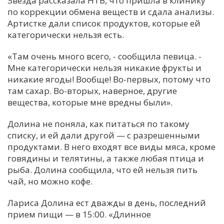
Звезда рассказала НТВ, что пришла в клинику
по коррекции обмена веществ и сдала анализы.
С
Артистке дали список продуктов, которые ей
Е
категорически нельзя есть.
«Там очень много всего, - сообщила певица. -
И
Мне категорически нельзя никакие фрукты и
Т
никакие ягоды! Вообще! Во-первых, потому что
К
там сахар. Во-вторых, наверное, другие
вещества, которые мне вредны были».
У
Долина не поняла, как питаться по такому
списку, и ей дали другой — с разрешенными
продуктами. В него входят все виды мяса, кроме
Х
говядины и телятины, а также любая птица и
М
рыба. Долина сообщила, что ей нельзя пить
Ч
чай, но можно кофе.
Н
Лариса Долина ест дважды в день, последний
Я
прием пищи — в 15:00. «Длинное