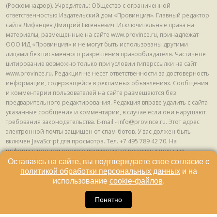
(Роскомнадзор). Учредитель: Общество с ограниченной
ответственностью Издательский дом «Провинция». Главный редактор
сайта Лифанцев Дмитрий Евгеньевич. Исключительные права на
материалы, размещенные на сайте www.province.ru, принадлежат
ООО ИД «Провинция» и не могут быть использованы другими
лицами без письменного разрешения правообладателя. Частичное
цитирование возможно только при условии гиперссылки на сайт
www.province.ru. Редакция не несет ответственности за достоверность
информации, содержащейся в рекламных объявлениях. Сообщения
и комментарии пользователей на сайте размещаются без
предварительного редактирования. Редакция вправе удалить с сайта
указанные сообщения и комментарии, в случае если они нарушают
требования законодательства. E-mail - info@province.ru. Этот адрес
электронной почты защищен от спам-ботов. У вас должен быть
включен JavaScript для просмотра. Tел. +7 495 789 42 70. На
информационном ресурсе применяются рекомендательные
технологии (информационные технологии предоставления
Оставаясь на сайте, вы подтверждаете свое согласие с
информации на основе сбора, систематизации и анализа сведений,
политикой обработки персональных данных
и на
относящихся к предпочтениям пользователей сети "Интернет",
использование
cookie-файлов
.
находящихся на территории Российской Федерации) © ООО ИД
16
«Провинция», 2013 - 2024г.
Понятно