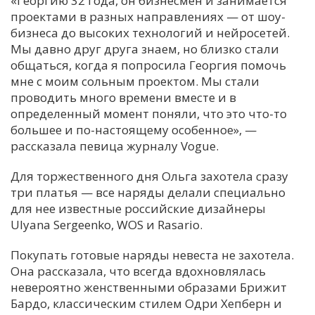
«Георгию 32 года, он бизнесмен и занимается
проектами в разных направлениях — от шоу-
С
бизнеса до высоких технологий и нейросетей.
Е
Мы давно друг друга знаем, но близко стали
общаться, когда я попросила Георгия помочь
И
мне с моим сольным проектом. Мы стали
проводить много времени вместе и в
Т
определенный момент поняли, что это что-то
К
большее и по-настоящему особенное», —
рассказала певица журналу Vogue.
У
Для торжественного дня Ольга захотела сразу
три платья — все наряды делали специально
Х
для нее известные российские дизайнеры
Ulyana Sergeenko, WOS и Rasario.
М
Ч
Покупать готовые наряды невеста не захотела.
Н
Она рассказала, что всегда вдохновлялась
Я
невероятно женственными образами Брижит
Бардо, классическим стилем Одри Хепберн и