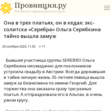
Она в трех платьях, он в кедах: экс-
солитска «Серебра» Ольга Серябкина
тайно вышла замуж
30 октября 2020, 11:03
11
О
Бывшая участница группы SEREBRO Ольга
А
Серябкина неожиданно для поклонников
устроила свадьбу в Австрии. Всегда державшая
П
в тайне личную жизнь 35-летняя певица вышла
Б
замуж за бизнесмена по имени Георгий. Для
торжества она заказала сразу три разных
В
платья. А отпраздновала его в Альпах, в очень
Р
узком кругу.