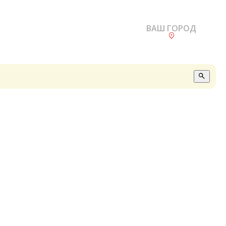
ВАШ ГОРОД
О
А
П
Б
В
Р
С
Е