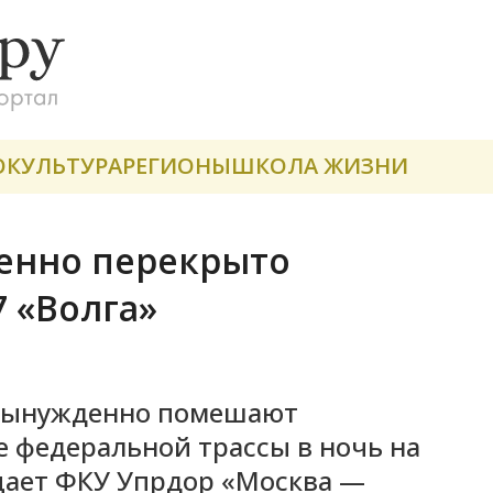
О
КУЛЬТУРА
РЕГИОНЫ
ШКОЛА ЖИЗНИ
менно перекрыто
7 «Волга»
вынужденно помешают
е федеральной трассы в ночь на
бщает ФКУ Упрдор «Москва —