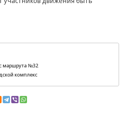
т участников движения быть
с маршрута №32
дской комплекс