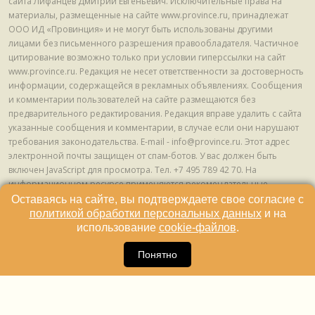
сайта Лифанцев Дмитрий Евгеньевич. Исключительные права на
материалы, размещенные на сайте www.province.ru, принадлежат
ООО ИД «Провинция» и не могут быть использованы другими
лицами без письменного разрешения правообладателя. Частичное
цитирование возможно только при условии гиперссылки на сайт
www.province.ru. Редакция не несет ответственности за достоверность
информации, содержащейся в рекламных объявлениях. Сообщения
и комментарии пользователей на сайте размещаются без
предварительного редактирования. Редакция вправе удалить с сайта
указанные сообщения и комментарии, в случае если они нарушают
требования законодательства. E-mail - info@province.ru. Этот адрес
электронной почты защищен от спам-ботов. У вас должен быть
включен JavaScript для просмотра. Tел. +7 495 789 42 70. На
информационном ресурсе применяются рекомендательные
технологии (информационные технологии предоставления
Оставаясь на сайте, вы подтверждаете свое согласие с
информации на основе сбора, систематизации и анализа сведений,
политикой обработки персональных данных
и на
относящихся к предпочтениям пользователей сети "Интернет",
использование
cookie-файлов
.
находящихся на территории Российской Федерации) © ООО ИД
16
«Провинция», 2013 - 2024г.
Понятно