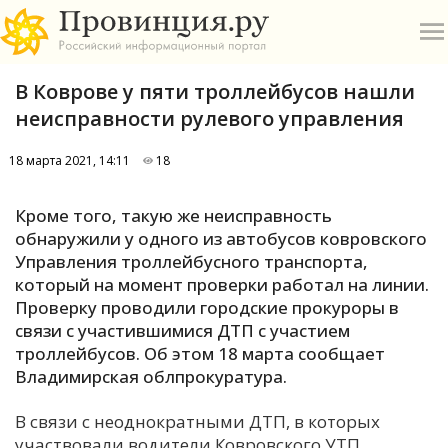
В Коврове у пяти троллейбусов нашли
неисправности рулевого управления
18 марта 2021, 14:11
18
О
Кроме того, такую же неисправность
обнаружили у одного из автобусов ковровского
А
Управления троллейбусного транспорта,
который на момент проверки работал на линии.
П
Проверку проводили городские прокуроры в
Б
связи с участившимися ДТП с участием
троллейбусов. Об этом 18 марта сообщает
В
Владимирская облпрокуратура.
Р
В связи с неоднократными ДТП, в которых
участвовали водители Ковровского УТП,