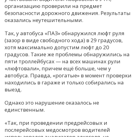
организацию проверили на предмет
С
безопасности дорожного движения. Результаты
Е
оказались неутешительными.
Так, у автобуса «ПАЗ» обнаружился люфт руля
И
(зазор в виде свободного хода) в 29 градусов,
Т
хотя максимально допустим люфт до 20
К
градусов. Такие же проблемы обнаружились на
пяти троллейбусах — на всех машинах рули
«люфтовали», причем ещё больше, чем у
У
автобуса. Правда, «рогатые» в момент проверки
находились в гараже и только собирались на
выезд.
Х
М
Однако это нарушение оказалось не
Ч
единственным.
Н
«
Так, при проведении предрейсовых и
Я
послерейсовых медосмотров водителей
использовался анализатор алкоголя, не