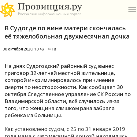
В Судогде по вине матери скончалась
её тяжелобольная двухмесячная дочка
30 октября 2020, 10:48
18
О
На днях Судогодский районный суд вынес
приговор 32-летней местной жительнице,
А
которой инкриминировалось причинение
смерти по неосторожности. Как сообщает 30
П
октября Следственное управление СК России по
Б
Владимирской области, всё случилось из-за
того, что женщина слишком рана забрала
В
ребенка из больницы.
Р
Как установлено судом, с 25 по 31 января 2019
года мама с двухмесячной дочкой находились