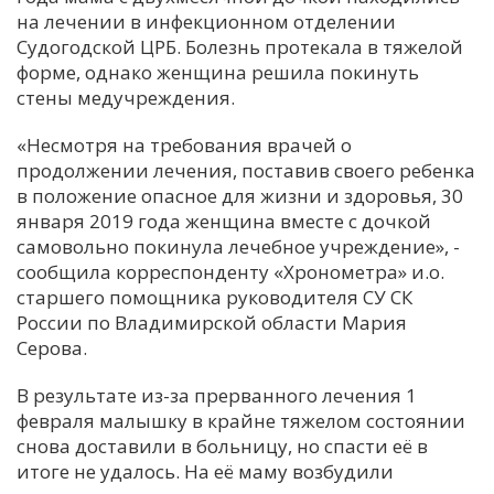
на лечении в инфекционном отделении
С
Судогодской ЦРБ. Болезнь протекала в тяжелой
Е
форме, однако женщина решила покинуть
стены медучреждения.
И
«Несмотря на требования врачей о
Т
продолжении лечения, поставив своего ребенка
К
в положение опасное для жизни и здоровья, 30
января 2019 года женщина вместе с дочкой
самовольно покинула лечебное учреждение», -
У
сообщила корреспонденту «Хронометра» и.о.
старшего помощника руководителя СУ СК
России по Владимирской области Мария
Х
Серова.
М
Ч
В результате из-за прерванного лечения 1
февраля малышку в крайне тяжелом состоянии
Н
снова доставили в больницу, но спасти её в
Я
итоге не удалось. На её маму возбудили