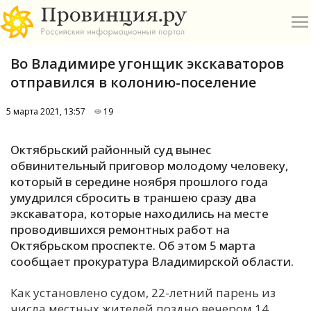
Во Владимире угонщик экскаваторов
отправился в колонию-поселение
5 марта 2021, 13:57
19
О
Октябрьский районный суд вынес
обвинительный приговор молодому человеку,
А
который в середине ноября прошлого года
умудрился сбросить в траншею сразу два
П
экскаватора, которые находились на месте
Б
проводившихся ремонтных работ на
Октябрьском проспекте. Об этом 5 марта
В
сообщает прокуратура Владимирской области.
Р
Как установлено судом, 22-летний парень из
числа местных жителей поздно вечером 14