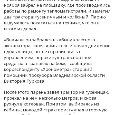
ноября забрел на площадку, где производились
С
работы по ремонту тепломагистрали, и заметил
Е
два трактора: гусеничный и колёсный. Парню
вздумалось покататься на технике, что он в
итоге и сделал.
И
Т
«Вначале он забрался в кабину колесного
К
экскаватора, завел двигатель и начал движение
вдоль улицы, но, не справившись с
управлением, опрокинул транспортное
У
средство в траншею на бок», - сообщила
корреспонденту «Хронометра» старший
помощник прокурора Владимирской области
Х
Виктория Туркова.
М
Ч
После этого парень завёл трактор на гусеницах,
проехал на нём несколько метров, и снова
Н
рухнул в котлован. При этом, выбираясь из
Я
кабины, молодой «тракторист» упал в горячую