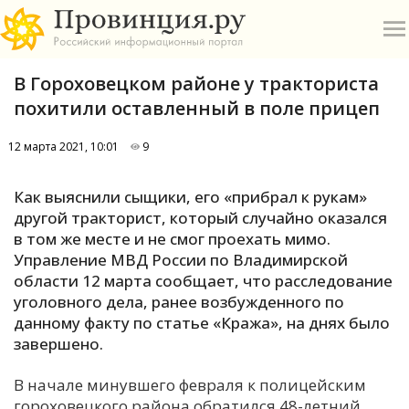
В Гороховецком районе у тракториста
похитили оставленный в поле прицеп
12 марта 2021, 10:01
9
О
Как выяснили сыщики, его «прибрал к рукам»
другой тракторист, который случайно оказался
А
в том же месте и не смог проехать мимо.
Управление МВД России по Владимирской
П
области 12 марта сообщает, что расследование
Б
уголовного дела, ранее возбужденного по
данному факту по статье «Кража», на днях было
В
завершено.
Р
В начале минувшего февраля к полицейским
гороховецкого района обратился 48-летний