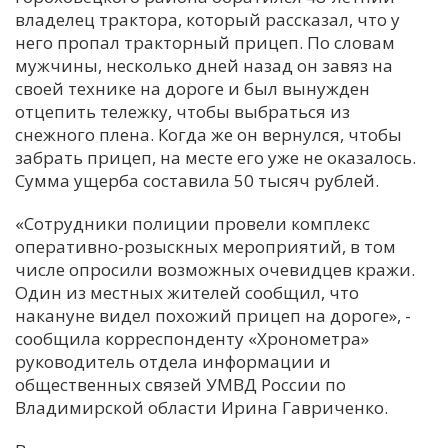
владелец трактора, который рассказал, что у
С
него пропал тракторный прицеп. По словам
Е
мужчины, несколько дней назад он завяз на
своей технике на дороге и был вынужден
отцепить тележку, чтобы выбраться из
И
снежного плена. Когда же он вернулся, чтобы
Т
забрать прицеп, на месте его уже не оказалось.
К
Сумма ущерба составила 50 тысяч рублей.
«Сотрудники полиции провели комплекс
У
оперативно-розыскных мероприятий, в том
числе опросили возможных очевидцев кражи.
Один из местных жителей сообщил, что
Х
накануне видел похожий прицеп на дороге», -
М
сообщила корреспонденту «Хронометра»
Ч
руководитель отдела информации и
Н
общественных связей УМВД России по
Я
Владимирской области Ирина Гавриченко.