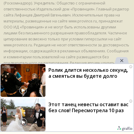
(Роскомнадзор). Учредитель: Общество с ограниченной
ответственностью Издательский дом «Провинция». Главный редактор
сайта Лифанцев Дмитрий Евгеньевич. Исключительные права на
материалы, размещенные на сайте www.province.ru, принадлежат
ООО ИД «Провинция» и не могут быть использованы другими
лицами без письменного разрешения правообладателя. Частичное
цитирование возможно только при условии гиперссылки на сайт
www.province.ru. Редакция не несет ответственности за достоверность
информации, содержащейся в рекламных объявлениях. Сообщения
и комментарии пользователей на сайте размещаются без
предварительного редактирования. Редакция вправе удалить с сайта
i
указанные сообщения и комментарии, в случае если они нарушают
Ролик длится несколько секунд,
требования законодательства. E-mail - info@province.ru. Этот адрес
а смеяться вы будете долго
электронной почты защищен от спам-ботов. У вас должен быть
включен JavaScript для просмотра. Tел. +7 495 789 42 70. На
информационном ресурсе применяются рекомендательные
технологии (информационные технологии предоставления
Оставаясь на сайте, вы подтверждаете свое согласие с
i
Этот танец невесты оставит вас
информации на основе сбора, систематизации и анализа сведений,
политикой обработки персональных данных
и на
без слов! Пересмотрела 10 раз
относящихся к предпочтениям пользователей сети "Интернет",
использование
cookie-файлов
.
находящихся на территории Российской Федерации) © ООО ИД
16
«Провинция», 2013 - 2024г.
Понятно