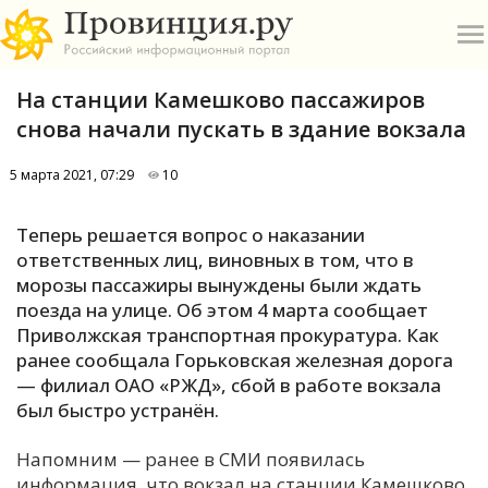
На станции Камешково пассажиров
снова начали пускать в здание вокзала
5 марта 2021, 07:29
10
О
Теперь решается вопрос о наказании
ответственных лиц, виновных в том, что в
А
морозы пассажиры вынуждены были ждать
поезда на улице. Об этом 4 марта сообщает
П
Приволжская транспортная прокуратура. Как
Б
ранее сообщала Горьковская железная дорога
— филиал ОАО «РЖД», сбой в работе вокзала
В
был быстро устранён.
Р
Напомним — ранее в СМИ появилась
информация, что вокзал на станции Камешково,