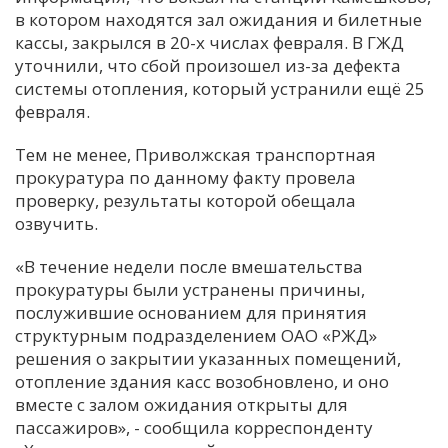
в котором находятся зал ожидания и билетные
С
кассы, закрылся в 20-х числах февраля. В ГЖД
Е
уточнили, что сбой произошел из-за дефекта
системы отопления, который устранили ещё 25
февраля.
И
Т
Тем не менее, Приволжская транспортная
К
прокуратура по данному факту провела
проверку, результаты которой обещала
озвучить.
У
«В течение недели после вмешательства
прокуратуры были устранены причины,
Х
послужившие основанием для принятия
М
структурным подразделением ОАО «РЖД»
Ч
решения о закрытии указанных помещений,
отопление здания касс возобновлено, и оно
Н
вместе с залом ожидания открыты для
Я
пассажиров», - сообщила корреспонденту