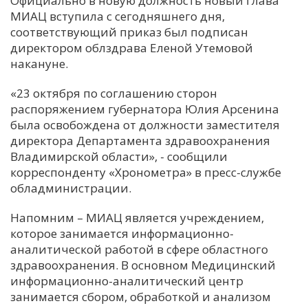
Официально в новую должность новый глава
МИАЦ вступила с сегодняшнего дня,
С
соответствующий приказ был подписан
Е
директором облздрава Еленой Утемовой
накануне.
И
«23 октября по соглашению сторон
Т
распоряжением губернатора Юлия Арсенина
К
была освобождена от должности заместителя
директора Департамента здравоохранения
Владимирской области», - сообщили
У
корреспонденту «Хронометра» в пресс-службе
обладминистрации.
Х
Напомним – МИАЦ является учреждением,
М
которое занимается информационно-
Ч
аналитической работой в сфере областного
Н
здравоохранения. В основном Медицинский
Я
информационно-аналитический центр
занимается сбором, обработкой и анализом