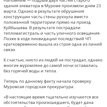
Напомним — подрыв двух частей старого
здания элеватора в Муроме произвели днём 23
С
марта. Однако в результате обрушения
Е
конструкции часть стены рухнула вместо
положенной территории прямо на проезд
И
Куйбышева. В результате пострадали
тепломагистраль и часть уличного освещения.
Т
Позже в ходе ликвидации последствий ЧП
К
кратковременно вышла из строя одна из линий
связи.
У
К счастью, никто из людей не пострадал, однако
многие муромляне до самой ночи оставались
Х
без горячей воды и тепла.
М
Теперь по данному факту начала проверку
Ч
Муромсая городская прокуратура.
Н
«В настоящее время тщательно изучаются все
Я
обстоятельства
произошедшего, будет дана