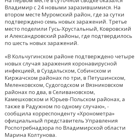
На первом месте в суточной сводке оказался
Владимир с 24 новыми заразившимися. На
С
втором месте Муромский район, где за сутки
Е
подтверждено семь новых заражений. Третье
место поделили Гусь-Хрустальный, Ковровский
И
и Александровский районы, где подтвердилось
по шесть новых заражений.
Т
К
«В Кольчугинском районе подтверждено четыре
новых случая заражения коронавирусной
инфекцией, в Суздальском, Собинском и
У
Киржачском районах по три, в Петушинском,
Меленковском, Судогодском и Вязниковском
Х
районах по два, в Селивановском,
Камешковском и Юрьев-Польском районах, а
М
также в Радужном по одному случаю», -
Ч
сообщила корреспонденту «Хронометра»
Н
официальный представитель Управления
Я
Роспотребнадзора по Владимирской области
Марина Колтунова.