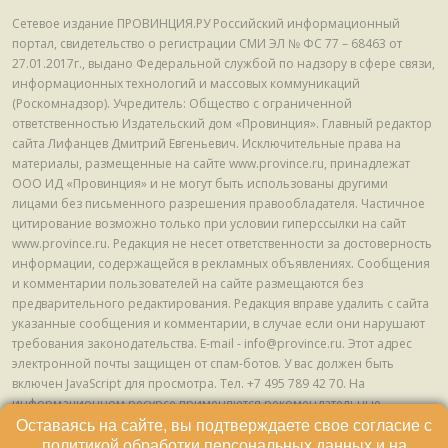
Сетевое издание ПРОВИНЦИЯ.РУ Российский информационный
портал, свидетельство о регистрации СМИ ЭЛ № ФС 77 – 68463 от
27.01.2017г., выдано Федеральной службой по надзору в сфере связи,
информационных технологий и массовых коммуникаций
(Роскомнадзор). Учредитель: Общество с ограниченной
ответственностью Издательский дом «Провинция». Главный редактор
сайта Лифанцев Дмитрий Евгеньевич. Исключительные права на
материалы, размещенные на сайте www.province.ru, принадлежат
ООО ИД «Провинция» и не могут быть использованы другими
лицами без письменного разрешения правообладателя. Частичное
цитирование возможно только при условии гиперссылки на сайт
www.province.ru. Редакция не несет ответственности за достоверность
информации, содержащейся в рекламных объявлениях. Сообщения
и комментарии пользователей на сайте размещаются без
предварительного редактирования. Редакция вправе удалить с сайта
указанные сообщения и комментарии, в случае если они нарушают
требования законодательства. E-mail - info@province.ru. Этот адрес
электронной почты защищен от спам-ботов. У вас должен быть
включен JavaScript для просмотра. Tел. +7 495 789 42 70. На
информационном ресурсе применяются рекомендательные
технологии (информационные технологии предоставления
Оставаясь на сайте, вы подтверждаете свое согласие с
информации на основе сбора, систематизации и анализа сведений,
политикой обработки персональных данных
и на