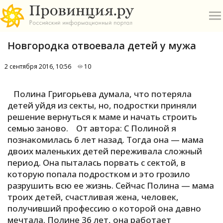
Новгородка отвоевала детей у мужа
2 сентября 2016, 10:56
10
Полина Григорьева думала, что потеряла
О
детей уйдя из секты, но, подростки приняли
решение вернуться к маме и начать строить
семью заново. От автора: С Полиной я
А
познакомилась 6 лет назад. Тогда она — мама
П
двоих маленьких детей переживала сложный
Б
период. Она пыталась порвать с сектой, в
которую попала подростком и это грозило
В
разрушить всю ее жизнь. Сейчас Полина — мама
троих детей, счастливая жена, человек,
Р
получивший профессию о которой она давно
мечтала. Полине 36 лет, она работает