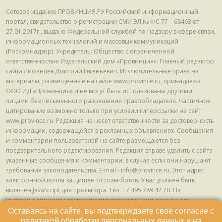
Сетевое издание ПРОВИНЦИЯ.РУ Российский информационный
портал, свидетельство о регистрации СМИ ЭЛ № ФС 77 – 68463 от
27.01.2017г., выдано Федеральной службой по надзору в сфере связи,
информационных технологий и массовых коммуникаций
(Роскомнадзор). Учредитель: Общество с ограниченной
ответственностью Издательский дом «Провинция». Главный редактор
сайта Лифанцев Дмитрий Евгеньевич. Исключительные права на
материалы, размещенные на сайте www.province.ru, принадлежат
ООО ИД «Провинция» и не могут быть использованы другими
лицами без письменного разрешения правообладателя. Частичное
цитирование возможно только при условии гиперссылки на сайт
www.province.ru. Редакция не несет ответственности за достоверность
информации, содержащейся в рекламных объявлениях. Сообщения
и комментарии пользователей на сайте размещаются без
предварительного редактирования. Редакция вправе удалить с сайта
указанные сообщения и комментарии, в случае если они нарушают
требования законодательства. E-mail - info@province.ru. Этот адрес
электронной почты защищен от спам-ботов. У вас должен быть
включен JavaScript для просмотра. Tел. +7 495 789 42 70. На
информационном ресурсе применяются рекомендательные
технологии (информационные технологии предоставления
Оставаясь на сайте, вы подтверждаете свое согласие с
информации на основе сбора, систематизации и анализа сведений,
политикой обработки персональных данных
и на