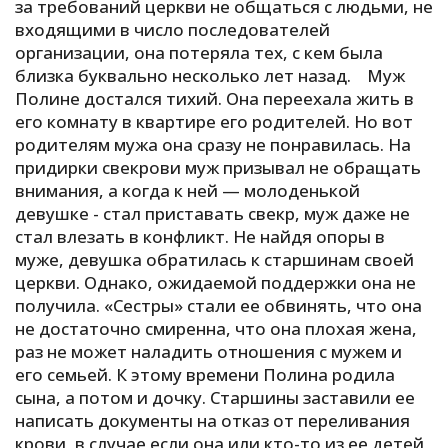
за требований церкви не общаться с людьми, не
входящими в число последователей
организации, она потеряла тех, с кем была
близка буквально несколько лет назад. Муж
Полине достался тихий. Она переехала жить в
его комнату в квартире его родителей. Но вот
родителям мужа она сразу не понравилась. На
придирки свекрови муж призывал не обращать
внимания, а когда к ней — молоденькой
девушке - стал приставать свекр, муж даже не
стал влезать в конфликт. Не найдя опоры в
муже, девушка обратилась к старшинам своей
церкви. Однако, ожидаемой поддержки она не
получила. «Сестры» стали ее обвинять, что она
не достаточно смиренна, что она плохая жена,
раз не может наладить отношения с мужем и
его семьей. К этому времени Полина родила
сына, а потом и дочку. Старшины заставили ее
написать документы на отказ от переливания
крови, в случае если она или кто-то из ее детей