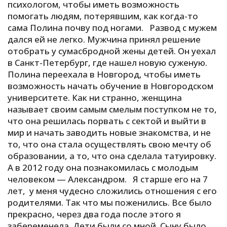
психологом, чтобы иметь возможность
помогать людям, потерявшим, как когда-то
сама Полина почву под ногами. Развод с мужем
дался ей не легко. Мужчина принял решение
отобрать у сумасбродной жены детей. Он уехал
в Санкт-Петербург, где нашел новую суженую.
Полина переехала в Новгород, чтобы иметь
возможность начать обучение в Новгородском
университете. Как ни странно, женщина
называет своим самым смелым поступком не то,
что она решилась порвать с сектой и выйти в
мир и начать заводить новые знакомства, и не
то, что она стала осуществлять свою мечту об
образовании, а то, что она сделала татуировку.
А в 2012 году она познакомилась с молодым
человеком — Александром. Я старше его на 7
лет, у меня чудесно сложились отношения с его
родителями. Так что мы поженились. Все было
прекрасно, через два года после этого я
забеременела. Дети были со мной. Сыну было