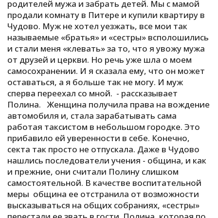
родителей мужа и забрать детей. Мы с мамой
продали комнату в Питере и купили квартиру в
Чудово. Муж не хотел уезжать, все мои так
называемые «братья» и «сестры» всполошились
и стали меня «клевать» за то, что я увожу мужа
от друзей и церкви. Но речь уже шла о моем
самосохранении. И я сказала ему, что он может
оставаться, а я больше так не могу. И муж
сперва переехал со мной. - рассказывает
Полина. Женщина получила права на вождение
автомобиля и, стала зарабатывать сама
работая таксистом в небольшом городке. Это
прибавило ей уверенности в себе. Конечно,
секта так просто не отпускала. Даже в Чудово
нашлись последователи учения - община, и как
и прежние, они считали Полину слишком
самостоятельной. В качестве воспитательной
меры община ее отстранила от возможности
высказываться на общих собраниях, «сестры»
перестали ее звать в гости. Полина, которая по