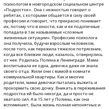
психологом в новгородском социальном центре
С
«Подросток». Она с нежностью говорит о
Е
ребятах, с которыми общается в силу своей
профессии и говорит, что прекрасно понимает
их, потому что в юности, как и ее подопечные
И
попадала в так называемые «сложные
Т
жизненные ситуации». Профессию психолога
К
она получила, будучи взрослым человеком,
после того, как пережила тяжелое потрясение,
когда все близкие люди, казалось, отвернулись
У
от нее. Родилась Полина в Ленинграде. Мама
воспитывала ее одна, девочка даже не знала
своего отца. Жили они с мамой в комнате
Х
коммунальной квартиры. Как и многие
М
родители, мама девочки пыталась выжить и
Ч
прокормить свою дочку. Вникать в переживания
Н
подростка ей было некогда, да и просто не
Я
хватало сил. А в 15 лет у Полины, как она
вспоминает, была жизнь полная непонятных и