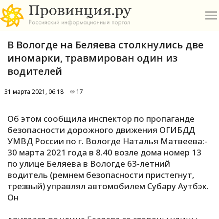
В Вологде на Беляева столкнулись две
иномарки, травмирован один из
водителей
31 марта 2021, 06:18
17
О
Об этом сообщила инспектор по пропаганде
А
безопасности дорожного движения ОГИБДД
УМВД России по г. Вологде Наталья Матвеева:-
П
30 марта 2021 года в 8.40 возле дома номер 13
Б
по улице Беляева в Вологде 63-летний
водитель (ремнем безопасности пристегнут,
В
трезвый) управлял автомобилем Субару Аутбэк.
Р
Он