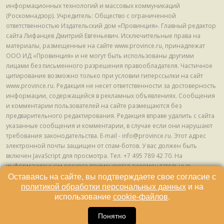
информационных технологий и массовых коммуникаций
(Роскомнадзор). Учредитель: Общество с ограниченной
ответственностью Издательский дом «Провинция». Главный редактор
сайта Лифанцев Дмитрий Евгеньевич. Исключительные права на
материалы, размещенные на сайте www.province.ru, принадлежат
ООО ИД «Провинция» и не могут быть использованы другими
лицами без письменного разрешения правообладателя. Частичное
цитирование возможно только при условии гиперссылки на сайт
www.province.ru. Редакция не несет ответственности за достоверность
информации, содержащейся в рекламных объявлениях. Сообщения
и комментарии пользователей на сайте размещаются без
предварительного редактирования. Редакция вправе удалить с сайта
указанные сообщения и комментарии, в случае если они нарушают
требования законодательства. E-mail - info@province.ru. Этот адрес
электронной почты защищен от спам-ботов. У вас должен быть
включен JavaScript для просмотра. Tел. +7 495 789 42 70. На
информационном ресурсе применяются рекомендательные
технологии (информационные технологии предоставления
Оставаясь на сайте, вы подтверждаете свое согласие с
информации на основе сбора, систематизации и анализа сведений,
политикой обработки персональных данных
и на
относящихся к предпочтениям пользователей сети "Интернет",
использование
cookie-файлов
.
находящихся на территории Российской Федерации) © ООО ИД
16
«Провинция», 2013 - 2024г.
Понятно