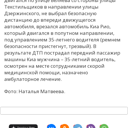
двигался по улице Беляева со стороны улицы
Текстильщиков в направлении улицы
С
Дзержинского, не выбрал безопасную
Е
дистанцию до впереди движущегося
автомобиля, врезался автомобиль Киа Рио,
И
который двигался в попутном направлении,
под управлением 35-летнего водителя (ремнем
Т
безопасности пристегнут, трезвый). В
К
результате ДТП пострадал передний пассажир
машины Киа мужчина – 35-летний водитель,
осмотрен на месте сотрудниками скорой
У
медицинской помощи, назначено
амбулаторное лечение.
Х
Фото: Наталья Матвеева.
М
Ч
Н
Я