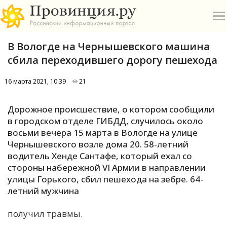
В Вологде на Чернышевского машина
сбила переходившего дорогу пешехода
16 марта 2021, 10:39
21
О
Дорожное происшествие, о котором сообщили
в городском отделе ГИБДД, случилось около
А
восьми вечера 15 марта в Вологде на улице
Чернышевского возле дома 20. 58-летний
П
водитель Хенде Сантафе, который ехал со
Б
стороны набережной VI Армии в направлении
улицы Горького, сбил пешехода на зебре. 64-
В
летний мужчина
Р
получил травмы.