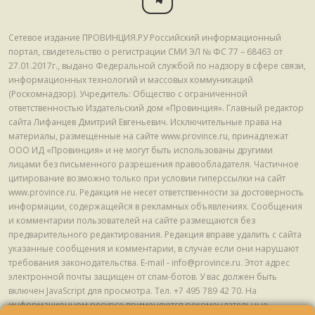
Сетевое издание ПРОВИНЦИЯ.РУ Российский информационный
портал, свидетельство о регистрации СМИ ЭЛ № ФС 77 – 68463 от
27.01.2017г., выдано Федеральной службой по надзору в сфере связи,
информационных технологий и массовых коммуникаций
(Роскомнадзор). Учредитель: Общество с ограниченной
ответственностью Издательский дом «Провинция». Главный редактор
сайта Лифанцев Дмитрий Евгеньевич. Исключительные права на
материалы, размещенные на сайте www.province.ru, принадлежат
ООО ИД «Провинция» и не могут быть использованы другими
лицами без письменного разрешения правообладателя. Частичное
цитирование возможно только при условии гиперссылки на сайт
www.province.ru. Редакция не несет ответственности за достоверность
информации, содержащейся в рекламных объявлениях. Сообщения
и комментарии пользователей на сайте размещаются без
предварительного редактирования. Редакция вправе удалить с сайта
указанные сообщения и комментарии, в случае если они нарушают
требования законодательства. E-mail - info@province.ru. Этот адрес
электронной почты защищен от спам-ботов. У вас должен быть
включен JavaScript для просмотра. Tел. +7 495 789 42 70. На
информационном ресурсе применяются рекомендательные