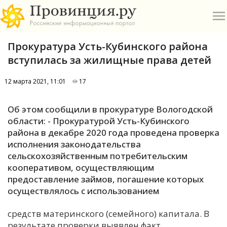
Прокуратура Усть-Кубинского района
вступилась за жилищные права детей
12 марта 2021, 11:01
17
О
Об этом сообщили в прокуратуре Вологодской
области: - Прокуратурой Усть-Кубинского
А
района в декабре 2020 года проведена проверка
исполнения законодательства
П
сельскохозяйственным потребительским
Б
кооперативом, осуществляющим
предоставление займов, погашение которых
В
осуществлялось с использованием
Р
средств материнского (семейного) капитала. В
результате проверки выявлен факт