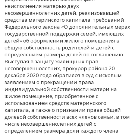
неисполнения матерью двух
С
несовершеннолетних детей, реализовавшей
Е
средства материнского капитала, требований
Федерального закона «О дополнительных мерах
государственной поддержки семей, имеющих
И
детей» об оформлении жилого помещения в
Т
общую собственность родителей и детей с
К
определением размера долей по соглашению.
Выступая в защиту жилищных прав
несовершеннолетних, прокурор района 20
У
декабря 2020 года обратился в суд с исковым
заявлением о прекращении права
Х
индивидуальной собственности матери на
жилое помещение, приобретенное с
М
использованием средств материнского
Ч
капитала, а также о признании права общей
Н
долевой собственности всех членов семьи, в том
Я
числе несовершеннолетних детей с
определением размера доли каждого члена