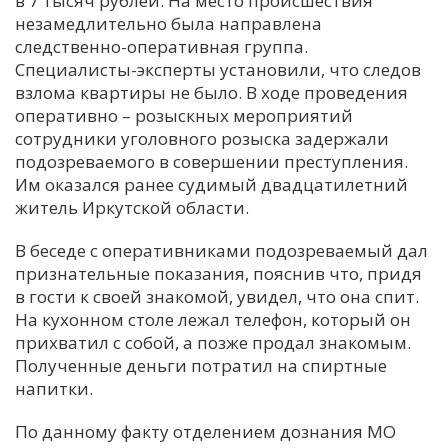
в 7 тысяч рублей. На место происшествия
незамедлительно была направлена
С
следственно-оперативная группа.
Е
Специалисты-эксперты установили, что следов
взлома квартиры не было. В ходе проведения
И
оперативно – розыскных мероприятий
сотрудники уголовного розыска задержали
Т
подозреваемого в совершении преступления.
К
Им оказался ранее судимый двадцатилетний
житель Иркутской области.
У
В беседе с оперативниками подозреваемый дал
признательные показания, пояснив что, придя
Х
в гости к своей знакомой, увидел, что она спит.
На кухонном столе лежал телефон, который он
М
прихватил с собой, а позже продал знакомым.
Ч
Полученные деньги потратил на спиртные
Н
напитки.
Я
По данному факту отделением дознания МО