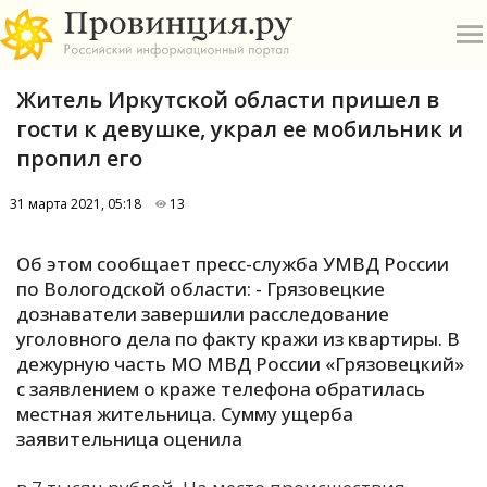
Житель Иркутской области пришел в
гости к девушке, украл ее мобильник и
пропил его
31 марта 2021, 05:18
13
О
Об этом сообщает пресс-служба УМВД России
А
по Вологодской области: - Грязовецкие
дознаватели завершили расследование
П
уголовного дела по факту кражи из квартиры. В
Б
дежурную часть МО МВД России «Грязовецкий»
с заявлением о краже телефона обратилась
В
местная жительница. Сумму ущерба
Р
заявительница оценила