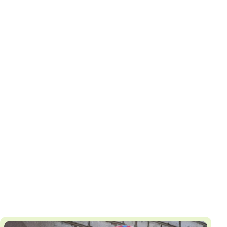
И
Т
К
У
Х
М
Ч
Н
Я