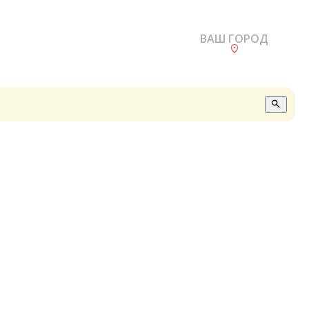
ВАШ ГОРОД
О
А
П
Б
В
Р
С
Е