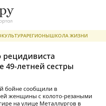
О
КУЛЬТУРА
РЕГИОНЫ
ШКОЛА ЖИЗНИ
о рецидивиста
е 49-летней сестры
й бойне сообщили в
тней женщины с колото-резаными
ире на улице Металлургов в