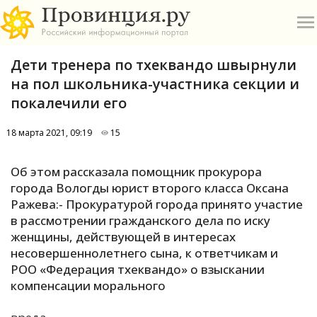
Дети тренера по тхеквандо швырнули
на пол школьника-участника секции и
покалечили его
18 марта 2021, 09:19
15
О
Об этом рассказала помощник прокурора
А
города Вологды юрист второго класса Оксана
Ражева:- Прокуратурой города принято участие
П
в рассмотрении гражданского дела по иску
Б
женщины, действующей в интересах
несовершеннолетнего сына, к ответчикам и
В
РОО «Федерация тхеквандо» о взыскании
Р
компенсации морального