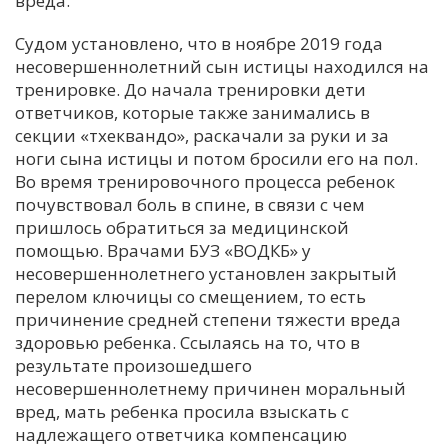
вреда.
С
Судом установлено, что в ноябре 2019 года
Е
несовершеннолетний сын истицы находился на
тренировке. До начала тренировки дети
ответчиков, которые также занимались в
И
секции «тхеквандо», раскачали за руки и за
Т
ноги сына истицы и потом бросили его на пол.
К
Во время тренировочного процесса ребенок
почувствовал боль в спине, в связи с чем
пришлось обратиться за медицинской
У
помощью. Врачами БУЗ «ВОДКБ» у
несовершеннолетнего установлен закрытый
Х
перелом ключицы со смещением, то есть
причинение средней степени тяжести вреда
М
здоровью ребенка. Ссылаясь на то, что в
Ч
результате произошедшего
Н
несовершеннолетнему причинен моральный
Я
вред, мать ребенка просила взыскать с
надлежащего ответчика компенсацию