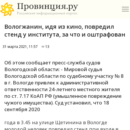
Вологжанин, идя из кино, повредил
стенд у института, за что и оштрафован
31 марта 2021, 11:57
13
О
Об этом сообщает пресс-служба судов
Вологодской области: - Мировой судья
А
Вологодской области по судебному участку № 8
в г. Вологде привлек к административной
П
ответственности 24-летнего местного жителя
Б
по ст. 7.17 КоАП РФ (умышленное повреждение
чужого имущества). Суд установил, что 18
В
сентября 2020
Р
года в 3.45 на улице Щетинина в Вологде
молодой человек повредил стенд при входе в