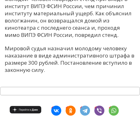
институт ВИПЭ ФСИН России, чем причинил
С
институту материальный ущерб. Как объяснил
Е
вологжанин, он возвращался домой из
кинотеатра с последнего сеанса и, проходя
мимо ВИПЭ ФСИН России, повредил стенд.
И
Т
Мировой судья назначил молодому человеку
К
наказание в виде административного штрафа в
размере 300 рублей. Постановление вступило в
законную силу.
У
Х
М
Ч
Н
Я