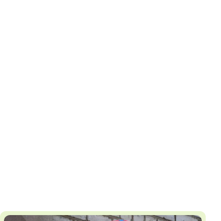
И
Т
К
У
Х
М
Ч
Н
Я