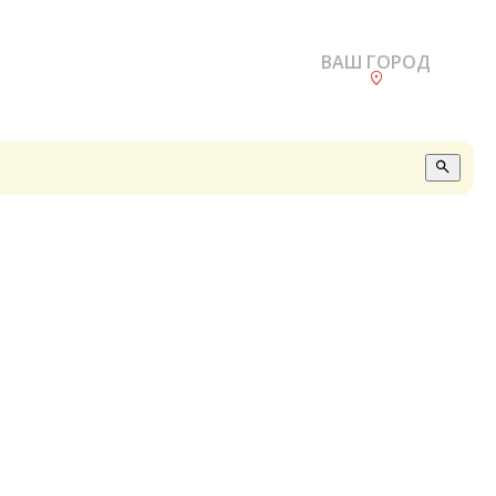
ВАШ ГОРОД
О
А
П
Б
В
Р
С
Е