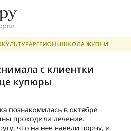
О
КУЛЬТУРА
РЕГИОНЫ
ШКОЛА ЖИЗНИ
снимала с клиентки
ице купюры
ка познакомилась в октябре
ины проходили лечение.
гу, что на нее навели порчу, и