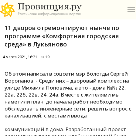
11 дворов отремонтируют нынче по
программе «Комфортная городская
среда» в Лукьяново
4 марта 2021, 16:21
19
О
Об этом написал в соцсети мэр Вологды Сергей
А
Воропанов: - Среди них – дворовый комплекс на
улице Михаила Поповича, а это - дома №№ 22,
П
22а, 22б, 22в, 24, 24а. Вместе с жителями мы
Б
наметили план: до начала работ необходимо
обследовать инженерные сети, решить вопрос с
В
канализацией, с местами ввода
Р
коммуникаций в дома. Разработанный проект