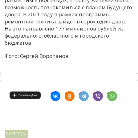
разместим в подъездах, чтобы у жителей была
возможность познакомиться с планом будущего
С
двора. В 2021 году в рамках программы
Е
ремонтная техника зайдет в сорок один двор.
На это направлено 177 миллионов рублей из
И
федерального, областного и городского
бюджетов.
Т
К
Фото: Сергей Воропанов.
У
Х
М
Ч
Н
Я
ВОЛОГДА