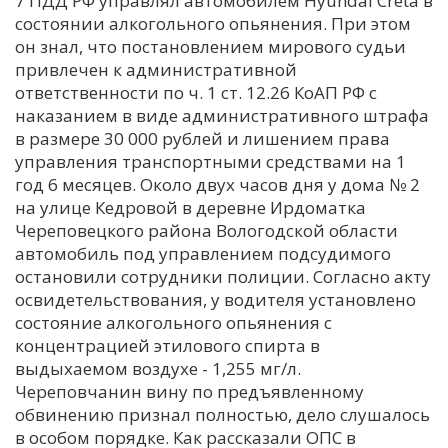
7 ПДД РФ управлял автомобилем Hyundai Creta в
состоянии алкогольного опьянения. При этом
С
он знал, что постановлением мирового судьи
Е
привлечен к административной
ответственности по ч. 1 ст. 12.26 КоАП РФ с
И
наказанием в виде административного штрафа
в размере 30 000 рублей и лишением права
Т
управления транспортными средствами на 1
К
год 6 месяцев. Около двух часов дня у дома № 2
на улице Кедровой в деревне Ирдоматка
Череповецкого района Вологодской области
У
автомобиль под управлением подсудимого
остановили сотрудники полиции. Согласно акту
Х
освидетельствования, у водителя установлено
состояние алкогольного опьянения с
М
концентрацией этилового спирта в
Ч
выдыхаемом воздухе - 1,255 мг/л.
Н
Череповчанин вину по предъявленному
Я
обвинению признал полностью, дело слушалось
в особом порядке. Как рассказали ОПС в