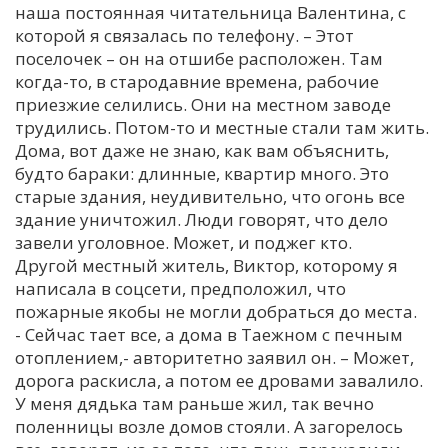
наша постоянная читательница Валентина, с
которой я связалась по телефону. – Этот
поселочек – он на отшибе расположен. Там
когда-то, в стародавние времена, рабочие
приезжие селились. Они на местном заводе
трудились. Потом-то и местные стали там жить.
Дома, вот даже не знаю, как вам объяснить,
будто бараки: длинные, квартир много. Это
старые здания, неудивительно, что огонь все
здание уничтожил. Люди говорят, что дело
завели уголовное. Может, и поджег кто.
Другой местный житель, Виктор, которому я
написала в соцсети, предположил, что
пожарные якобы не могли добраться до места.
- Сейчас тает все, а дома в Таежном с печным
отоплением,- авторитетно заявил он. – Может,
дорога раскисла, а потом ее дровами завалило.
У меня дядька там раньше жил, так вечно
поленницы возле домов стояли. А загорелось