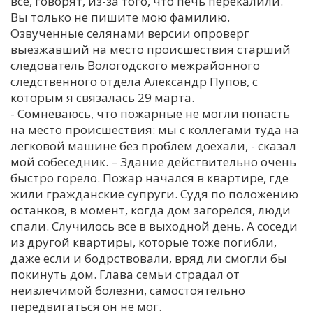
все, говорят, из-за того, что печь перекалили.
Вы только не пишите мою фамилию.
Озвученные селянами версии опроверг
выезжавший на место происшествия старший
следователь Вологодского межрайонного
следственного отдела Александр Пупов, с
которым я связалась 29 марта.
- Сомневаюсь, что пожарные не могли попасть
на место происшествия: мы с коллегами туда на
легковой машине без проблем доехали, - сказал
мой собеседник. – Здание действительно очень
быстро горело. Пожар начался в квартире, где
жили гражданские супруги. Судя по положению
останков, в момент, когда дом загорелся, люди
спали. Случилось все в выходной день. А соседи
из другой квартиры, которые тоже погибли,
даже если и бодрствовали, вряд ли смогли бы
покинуть дом. Глава семьи страдал от
неизлечимой болезни, самостоятельно
передвигаться он не мог.