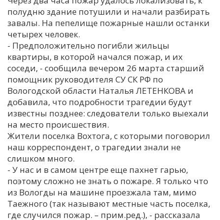
Через два часа пожар удалось локализовать, к
полудню здание потушили и начали разбирать
С
завалы. На пепелище пожарные нашли останки
Е
четырех человек.
- Предположительно погибли жильцы
И
квартиры, в которой начался пожар, и их
соседи, - сообщила вечером 26 марта старший
Т
помощник руководителя СУ СК РФ по
К
Вологодской области Наталья ЛЕТЕНКОВА и
добавила, что подробности трагедии будут
известны позднее: следователи только выехали
У
на место происшествия.
Жители поселка Вохтога, с которыми поговорил
Х
наш корреспондент, о трагедии знали не
слишком много.
М
- У нас и в самом центре еще пахнет гарью,
Ч
поэтому сложно не знать о пожаре. Я только что
Н
из Вологды на машине проезжала там, мимо
Я
Таежного (так называют местные часть поселка,
где случился пожар. – прим.ред.), - рассказала